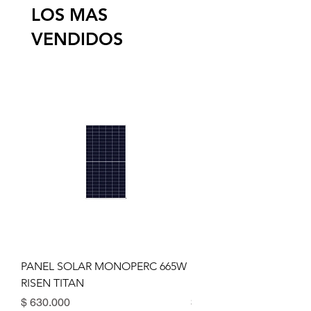
LOS MAS
VENDIDOS
PANEL SOLAR MONOPERC 665W
INVERSOR Must solar 3
RISEN TITAN
Mppt 80A
Precio
Precio
$ 630.000
$ 2.200.000