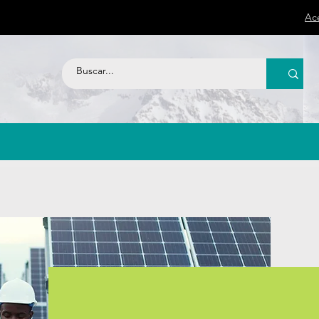
Ac
nda
Proyectos
Se Distribuidor
Más ve