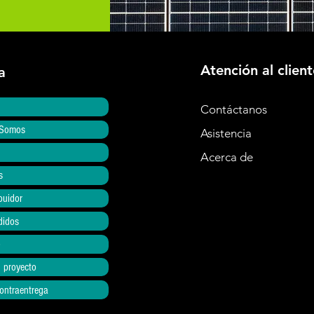
Atención al client
a
Contáctanos
 Somos
Asistencia
Acerca de
s
buidor
didos
o
u proyecto
ontraentrega