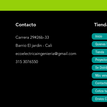
Contacto
Tiend
Inicio
Carrera 29#26b-33
Quienes
Barrio El jardin - Cali
Tienda
ecoelectricaingenieria@gmail.com
Proyecto
315 3076550
Se Distri
Más ven
Contact
Cotiza t
Envios C